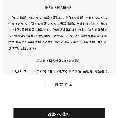
第1条（個人情報）
「個人情報」とは、個人情報保護法にいう「個人情報」を指すものとし、
生存する個人に関する情報であって、当該情報に含まれる氏名、生年月
日、住所、電話番号、連絡先その他の記述等により特定の個人を識別で
きる情報及び容貌、指紋、声紋にかかるデータ、及び健康保険証の保険
者番号などの当該情報単体から特定の個人を識別できる情報（個人識
別情報）を指します。
第2条（個人情報の収集方法）
当社は、ユーザーがお問い合わせをする際に氏名、会社名、電話番号、
メールアドレスなどの個人情報をお尋ねすることがあります。また、ユー
ザーと提携先などとの間でなされたユーザーの個人情報を含む取引記
同意する
録や決済に関する情報を,当社の提携先（情報提供元、広告主、広告配信
先などを含みます。以下、｢提携先｣といいます。）などから収集することが
あります。
Studio085
Champlu
第3条（個人情報を収集・利用する目的）