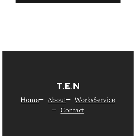
Narrative outdoor supply
当社が個人情報を収集・利用する目的は、以下のとおりです。
当社サービスの提供・運営のため
ユーザーからのお問い合わせに回答するため（本人確認を
行うことを含む）
ユーザーが利用中のサービスの新機能、更新情報、キャン
ペーン等及び当社が提供する他のサービスの案内のメールを
送付するため
メンテナンス、重要なお知らせなど必要に応じたご連絡の
ため
利用規約に違反したユーザーや、不正・不当な目的でサー
ビスを利用しようとするユーザーの特定をし、ご利用をお断り
Home
About
Works
Service
するため
Contact
ユーザーにご自身の登録情報の閲覧や変更、削除、ご利用
状況の閲覧を行っていただくため
上記の利用目的に付随する目的